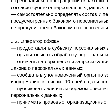
Закона о персональных данных;
— сообщать в уполномоченный орган по защите 
информацию в течение 10 дней с даты получения
— публиковать или иным образом обеспечивать
персональных данных;
— принимать правовые, организационные и тех
случайного доступа к ним, уничтожения, измен
данных, а также от иных неправомерных действ
— прекратить передачу (распространение, пред
персональные данные в порядке и случаях, пр
— исполнять иные обязанности, предусмотренн
4. Основные права и обязанности субъекто
4.1. Субъекты персональных данных имеют прав
— получать информацию, касающуюся обработки
федеральными законами. Сведения предоставля
должны содержаться персональные данные, отн