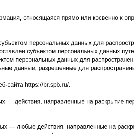
влен субъектом персональных данных путем дачи согл
персональных данных для распространения в порядк
анные, разрешенные для распространения).
 https://br.spb.ru/.
действия, направленные на раскрытие персональны
 любые действия, направленные на раскрытие перс
льных данных) или на ознакомление с персональным
альных данных в средствах массовой информации, р
ие доступа к персональным данным каким-либо иным
анных — передача персональных данных на территор
транному физическому или иностранному юридическом
ые действия, в результате которых персональные д