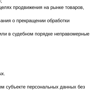
х и законных целей. Не
 осуществляется в целях,
бработки. Не допускается
ки.
чность, а в необходимых