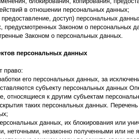
ия таких персональных данных. Перечень информаци
нальных данных, их блокирования или уничтожения в
точными, незаконно полученными или не являются н
енные законом меры по защите своих прав;
я при обработке персональных данных в целях прод
х данных, а также, на направление требования о пр
те прав субъектов персональных данных или в суде
отке его персональных данных;
ых законодательством РФ.
е о себе;
ии, изменении) своих персональных данных.
е сведения о себе, либо сведения о другом субъект