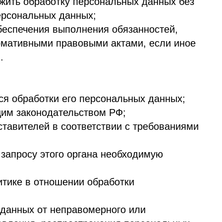
ого органа необходимую
ошении обработки
неправомерного или
аспространения персональных
ь обработку и уничтожить
в, предусмотренных
оступной форме, и в них не
 за исключением случаев,