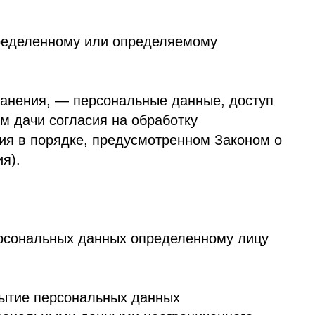
асия на обработку
е, предусмотренном Законом о
х данных определенному лицу
ональных данных
и данными неограниченного
азмещение в информационно-
 способом.
ию иностранного государства
у лицу.
анные уничтожаются