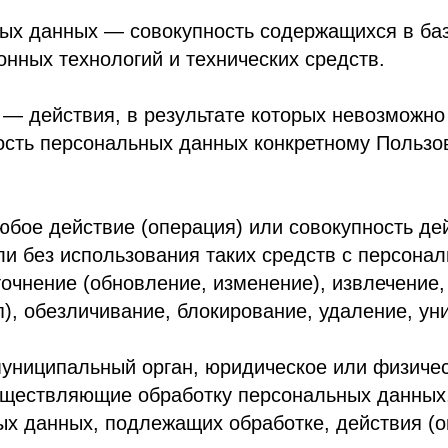
ствия, в результате которых невозможно определит
ерсональных данных конкретному Пользователю или 
ействие (операция) или совокупность действий (опе
 использования таких средств с персональными данн
ие (обновление, изменение), извлечение, использов
безличивание, блокирование, удаление, уничтожение 
ипальный орган, юридическое или физическое лицо, 
вляющие обработку персональных данных, а также о
нных, подлежащих обработке, действия (операции),
я, относящаяся прямо или косвенно к определенном
ктом персональных данных для распространения, — 