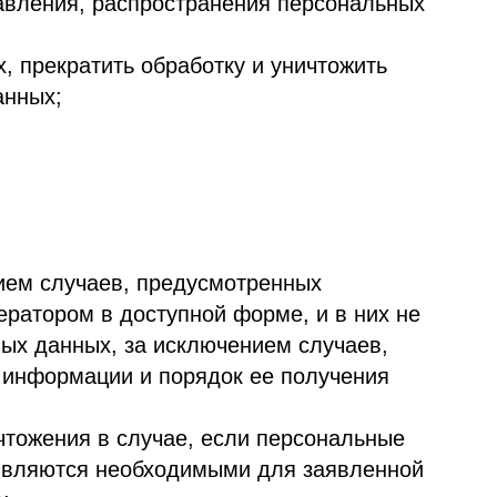
и и порядок ее получения
 случае, если персональные
еобходимыми для заявленной
вижения на рынке товаров,
екращении обработки
бном порядке неправомерные
е персональных данных без