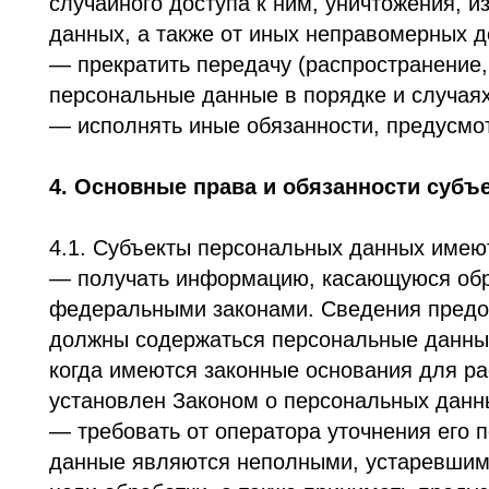
когда имеются законные основания для раскрыт
установлен Законом о персональных данных;
— требовать от оператора уточнения его персо
данные являются неполными, устаревшими, не
цели обработки, а также принимать предусмотр
— выдвигать условие предварительного согласи
работ и услуг;
— на отзыв согласия на обработку персональны
персональных данных;
— обжаловать в уполномоченный орган по защи
действия или бездействие Оператора при обраб
— на осуществление иных прав, предусмотренн
4.2. Субъекты персональных данных обязаны:
— предоставлять Оператору достоверные данны
— сообщать Оператору об уточнении (обновлен
4.3. Лица, передавшие Оператору недостоверны